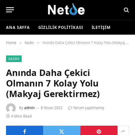
ANA SAYFA
GIZLILIK POLITIKASI
İLETIŞIM
Home
Kadın
Anında Daha Çekici Olmanın 7 Kolay Yolu (Makyaj Gerektirmez)
»
»
KADIN
Anında Daha Çekici
Olmanın 7 Kolay Yolu
(Makyaj Gerektirmez)
By
admin
8 Nisan 2022
Yorum yapılmamış
4 Mins Read