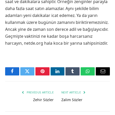
saat ve dakikalara sahiptir. Örneğin zenginler parayla
daha fazla saat satın alamazlar. Aynı şekilde bilim
adamları yeni dakikalar icat edemez. Ya da yarın
kullanmak üzere bugünün zamanını biriktiremezsiniz.
Ancak yine de zaman son derece adil ve bağışlayıcıdır.
Geçmişte vaktinizi ne kadar boşa harcarsanız
harcayın, netde.org hala koca bir yarına sahipsinizdir.
Facebook
Twitter
Pinterest
LinkedIn
Tumblr
WhatsApp
Email
PREVIOUS ARTICLE
NEXT ARTICLE
Zehir Sözler
Zalim Sözler