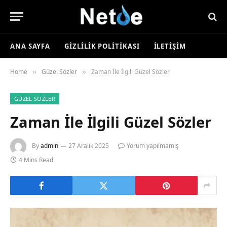
ANA SAYFA
GIZLILIK POLITIKASI
İLETIŞIM
Home
Güzel Sözler
Zaman İle İlgili Güzel Sözler
»
»
GÜZEL SÖZLER
Zaman İle İlgili Güzel Sözler
By
admin
27 Aralık 2025
Yorum yapılmamış
4 Mins Read