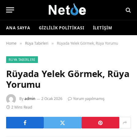
ANA SAYFA
GIZLILIK POLITIKASI
İLETIŞIM
Home
Rüya Tabirleri
Rüyada Yelek Görmek, Rüya Yorumu
»
»
RÜYA TABIRLERI
Rüyada Yelek Görmek, Rüya
Yorumu
By
admin
2 Ocak 2026
Yorum yapılmamış
2 Mins Read