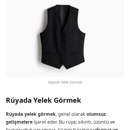
Rüyada Yelek Görmek
Rüyada Yelek Görmek
Rüyada yelek görmek
, genel olarak
olumsuz
gelişmelere
işaret eder. Bu rüya; sıkıntı, üzüntü ve
huzursuzluk yaşamaya, kişinin hayatına
uğursuz ve