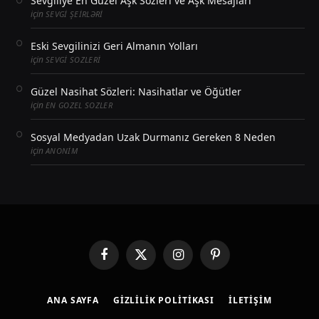
Sevgiliye En Güzel Aşk Sözleri ve Aşk Mesajları
için
SEVGI ŞEIRLƏRI
Eski Sevgilinizi Geri Almanın Yolları
için
SEVGI SOZLERI
Güzel Nasihat Sözleri: Nasihatlar ve Öğütler
için
EN GOZEL SOZLER
Sosyal Medyadan Uzak Durmanız Gereken 8 Neden
için
ANONIM
Facebook
X
Instagram
Pinterest
(Twitter)
ANA SAYFA
GIZLILIK POLITIKASI
İLETIŞIM