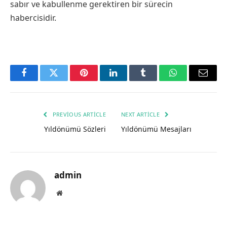
sabır ve kabullenme gerektiren bir sürecin
habercisidir.
Facebook
Twitter
Pinterest
LinkedIn
Tumblr
WhatsApp
Email
PREVIOUS ARTICLE
NEXT ARTICLE
Yıldönümü Sözleri
Yıldönümü Mesajları
admin
Website