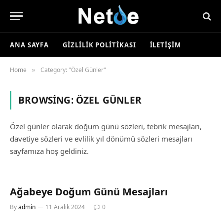
ANA SAYFA
GIZLILIK POLITIKASI
İLETIŞIM
Home
Category: "Özel Günler"
»
BROWSING:
ÖZEL GÜNLER
Özel günler olarak doğum günü sözleri, tebrik mesajları,
davetiye sözleri ve evlilik yıl dönümü sözleri mesajları
sayfamıza hoş geldiniz.
Ağabeye Doğum Günü Mesajları
By
admin
11 Aralık 2024
0