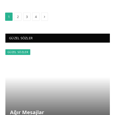
Next
1
2
3
4
GÜZEL SÖZLER
GÜZEL SÖZLER
Ağır Mesajlar