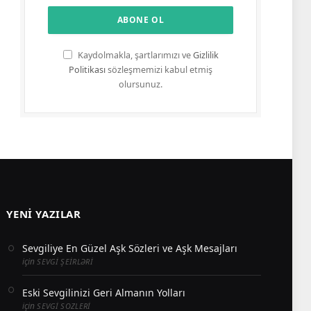
Kaydolmakla, şartlarımızı ve
Gizlilik
Politikası
sözleşmemizi kabul etmiş
olursunuz.
YENI YAZILAR
Sevgiliye En Güzel Aşk Sözleri ve Aşk Mesajları
için
SEVGI ŞEIRLƏRI
Eski Sevgilinizi Geri Almanın Yolları
için
SEVGI SOZLERI