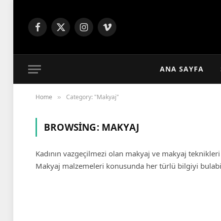
Facebook
X
Instagram
Vimeo
(Twitter)
ANA SAYFA
Home
Category: "Makyaj"
»
BROWSING:
MAKYAJ
Kadının vazgeçilmezi olan makyaj ve makyaj teknikleri il
Makyaj malzemeleri konusunda her türlü bilgiyi bulabil