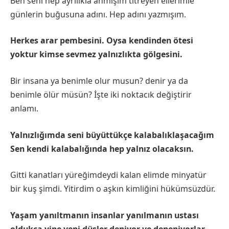
Ben seni hep ayrılıkla anmışım titreyen ellerimle
günlerin buğusuna adını. Hep adını yazmışım.
Herkes arar pembesini. Oysa kendinden ötesi
yoktur kimse sevmez yalnızlıkta gölgesini.
Bir insana ya benimle olur musun? denir ya da
benimle ölür müsün? İşte iki noktacık değiştirir
anlamı.
Yalnızlığımda seni büyüttükçe kalabalıklaşacağım
Sen kendi kalabalığında hep yalnız olacaksın.
Gitti kanatları yüreğimdeydi kalan elimde minyatür
bir kuş şimdi. Yitirdim o aşkın kimliğini hükümsüzdür.
Yaşam yanıltmanın insanlar yanılmanın ustası
oldukça yine yeni düşler deniyor ve deneniyorlar.