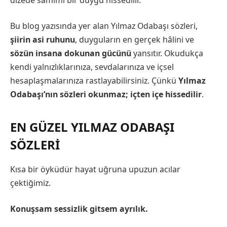
Bu blog yazısında yer alan Yılmaz Odabaşı sözleri,
şiirin asi ruhunu
, duyguların en gerçek hâlini ve
sözün insana dokunan gücünü
yansıtır. Okudukça
kendi yalnızlıklarınıza, sevdalarınıza ve içsel
hesaplaşmalarınıza rastlayabilirsiniz. Çünkü
Yılmaz
Odabaşı’nın sözleri okunmaz; içten içe hissedilir
.
EN GÜZEL YILMAZ ODABAŞI
SÖZLERİ
Kısa bir öyküdür hayat uğruna upuzun acılar
çektiğimiz.
Konuşsam sessizlik gitsem ayrılık.