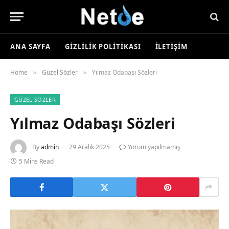
ANA SAYFA
GIZLILIK POLITIKASI
İLETIŞIM
Home
Güzel Sözler
Yılmaz Odabaşı Sözleri
»
»
GÜZEL SÖZLER
Yılmaz Odabaşı Sözleri
By
admin
29 Aralık 2025
Yorum yapılmamış
5 Mins Read