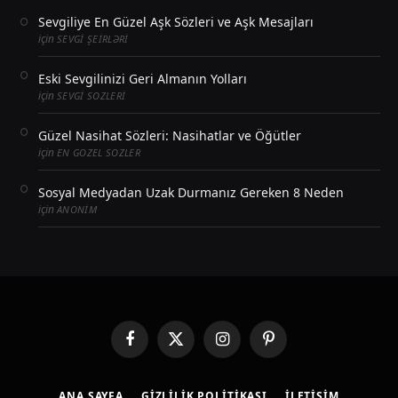
Sevgiliye En Güzel Aşk Sözleri ve Aşk Mesajları
için
SEVGI ŞEIRLƏRI
Eski Sevgilinizi Geri Almanın Yolları
için
SEVGI SOZLERI
Güzel Nasihat Sözleri: Nasihatlar ve Öğütler
için
EN GOZEL SOZLER
Sosyal Medyadan Uzak Durmanız Gereken 8 Neden
için
ANONIM
Facebook
X
Instagram
Pinterest
(Twitter)
ANA SAYFA
GIZLILIK POLITIKASI
İLETIŞIM