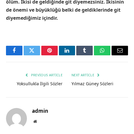
ölüm. İkisi de geldiğinde git diyemezsiniz. İkisinin
de önemi ve büyüklüğü belki de geldiklerinde git
diyemediğimiz içindir.
Facebook
Twitter
Pinterest
LinkedIn
Tumblr
WhatsApp
Email
PREVIOUS ARTICLE
NEXT ARTICLE
Yoksullukla İlgili Sözler
Yılmaz Güney Sözleri
admin
Website