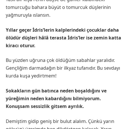
tomurcuğu bahara büyüt o tomurcuk düşlerinin
yağmuruyla ıslansın.
Yıllar geçer İdris’lerin kalplerindeki çocuklar daha
ölüdür düşleri hâlâ terasta İdris’ler ise zemin katta
kiracı oturur.
Bu yüzden uğruna çok öldüğüm sabahlar yaralıdır.
Gençliğim darmadağın bir ilkyaz tufanıdır. Bu sevdayı
kurda kuşa yedirtmem!
Sokakların gün batınca neden boşaldığını ve
yüreğimin neden kabardığını bilmiyorum.
Konuşsam sessizlik gitsem ayrılık.
Demiştim gidip geniş bir bulut alalım. Çünkü yarın
gökyüzü üzerimde hep dikdörtgen kalacak. Yarın