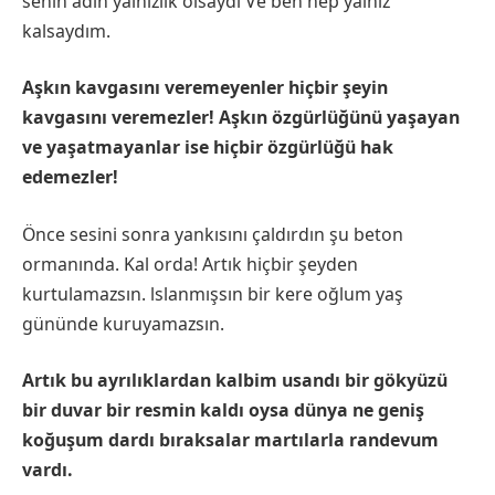
senin adın yalnızlık olsaydı Ve ben hep yalnız
kalsaydım.
Aşkın kavgasını veremeyenler hiçbir şeyin
kavgasını veremezler! Aşkın özgürlüğünü yaşayan
ve yaşatmayanlar ise hiçbir özgürlüğü hak
edemezler!
Önce sesini sonra yankısını çaldırdın şu beton
ormanında. Kal orda! Artık hiçbir şeyden
kurtulamazsın. lslanmışsın bir kere oğlum yaş
gününde kuruyamazsın.
Artık bu ayrılıklardan kalbim usandı bir gökyüzü
bir duvar bir resmin kaldı oysa dünya ne geniş
koğuşum dardı bıraksalar martılarla randevum
vardı.