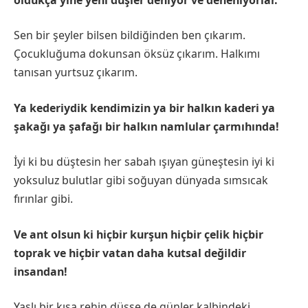
Sen bir şeyler bilsen bildiğinden ben çıkarım.
Çocukluğuma dokunsan öksüz çıkarım. Halkımı
tanısan yurtsuz çıkarım.
Ya kederiydik kendimizin ya bir halkın kaderi ya
şakağı ya şafağı bir halkın namlular çarmıhında!
İyi ki bu düştesin her sabah ışıyan güneştesin iyi ki
yoksuluz bulutlar gibi soğuyan dünyada sımsıcak
fırınlar gibi.
Ve ant olsun ki hiçbir kurşun hiçbir çelik hiçbir
toprak ve hiçbir vatan daha kutsal değildir
insandan!
Yaslı bir kışa rehin düşse de günler kalbindeki