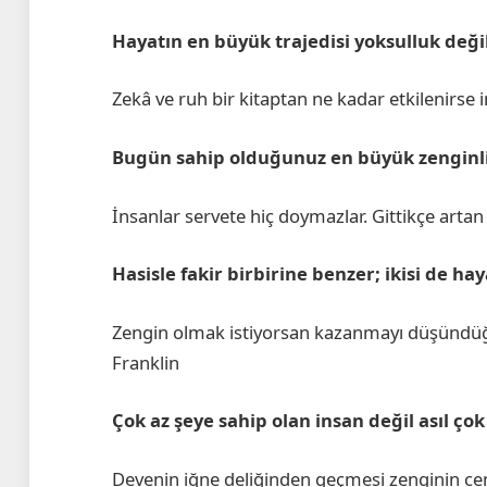
Hayatın en büyük trajedisi yoksulluk değ
Zekâ ve ruh bir kitaptan ne kadar etkilenirse 
Bugün sahip olduğunuz en büyük zenginlik 
İnsanlar servete hiç doymazlar. Gittikçe artan 
Hasisle fakir birbirine benzer; ikisi de ha
Zengin olmak istiyorsan kazanmayı düşündüğ
Franklin
Çok az şeye sahip olan insan değil asıl ço
Devenin iğne deliğinden geçmesi zenginin ce