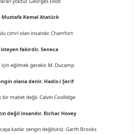
ararı yoktur. Georges Elliot
r. Mustafa Kemal Atatürk
lu cimri olan insandır. Chamfort
 isteyen fakirdir. Seneca
k için eğilmek gerekir. M. Ducamp
ngin olana denir. Hadis-i Şerif
ak bir mabet değil. Calvin Coollidge
tın değil insandır. Richar Hovey
ncaya kadar zengin değilsiniz. Garth Brooks