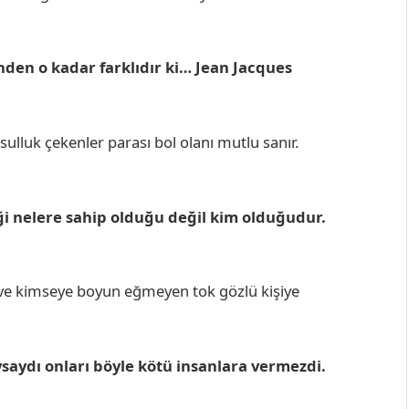
inden o kadar farklıdır ki… Jean Jacques
ksulluk çekenler parası bol olanı mutlu sanır.
ği nelere sahip olduğu değil kim olduğudur.
n ve kimseye boyun eğmeyen tok gözlü kişiye
aysaydı onları böyle kötü insanlara vermezdi.