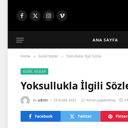
Facebook
X
Instagram
Vimeo
(Twitter)
ANA SAYFA
Home
Güzel Sözler
Yoksullukla İlgili Sözler
»
»
GÜZEL SÖZLER
Yoksullukla İlgili Sözl
By
admin
29 Aralık 2025
Yorum yapılmamış
3 
Facebook
Twitter
Pinter