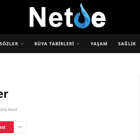
SÖZLER
RÜYA TABIRLERI
YAŞAM
SAĞLIK
er
Mins Read
est