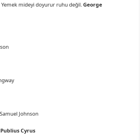
l. Yemek mideyi doyurur ruhu değil.
George
rson
ingway
. Samuel Johnson
 Publius Cyrus