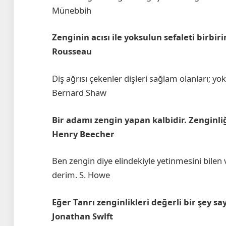
Münebbih
Zenginin acısı ile yoksulun sefaleti birbir
Rousseau
Diş ağrısı çekenler dişleri sağlam olanları; yo
Bernard Shaw
Bir adamı zengin yapan kalbidir. Zenginli
Henry Beecher
Ben zengin diye elindekiyle yetinmesini bile
derim. S. Howe
Eğer Tanrı zenginlikleri değerli bir şey s
Jonathan Swlft