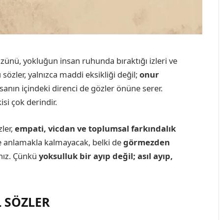
üzünü, yokluğun insan ruhunda bıraktığı izleri ve
özler, yalnızca maddi eksikliği değil;
onur
sanın içindeki direnci de gözler önüne serer.
si çok derindir.
zler,
empati, vicdan ve toplumsal farkındalık
ce anlamakla kalmayacak, belki de
görmezden
nız. Çünkü
yoksulluk bir ayıp değil; asıl ayıp,
L SÖZLER