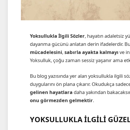
Yoksullukla İlgili Sözler
, hayatın adaletsiz y
dayanma gücünü anlatan derin ifadelerdir. Bu s
mücadelesini
,
sabırla ayakta kalmayı
ve in
Yoksulluk, çoğu zaman sessiz yaşanır ama etki
Bu blog yazısında yer alan yoksullukla ilgili sö
duygularını ön plana çıkarır. Okudukça sade
gelinen hayatlara
daha yakından bakacaksı
onu görmezden gelmektir
.
YOKSULLUKLA İLGİLİ GÜZE