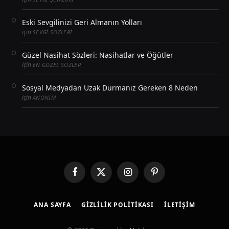
Eski Sevgilinizi Geri Almanın Yolları
için
SEVGI SOZLERI
Güzel Nasihat Sözleri: Nasihatlar ve Öğütler
için
EN GOZEL SOZLER
Sosyal Medyadan Uzak Durmanız Gereken 8 Neden
için
ANONIM
Facebook
X
Instagram
Pinterest
(Twitter)
ANA SAYFA
GIZLILIK POLITIKASI
İLETIŞIM