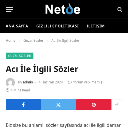
ANA SAYFA
GIZLILIK POLITIKASI
İLETIŞIM
Home
Güzel Sözler
Acı İle İlgili Sözler
»
»
GÜZEL SÖZLER
Acı İle İlgili Sözler
By
admin
4 Haziran 2024
Yorum yapılmamış
4 Mins Read
Biz size bu anlamlı sözler sayfasında acı ile ilgili damar