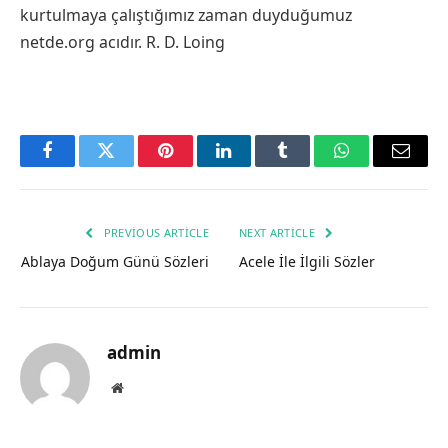
kurtulmaya çalıştığımız zaman duyduğumuz
netde.org acıdır. R. D. Loing
Facebook
Twitter
Pinterest
LinkedIn
Tumblr
WhatsApp
Email
PREVIOUS ARTICLE
NEXT ARTICLE
Ablaya Doğum Günü Sözleri
Acele İle İlgili Sözler
admin
Website