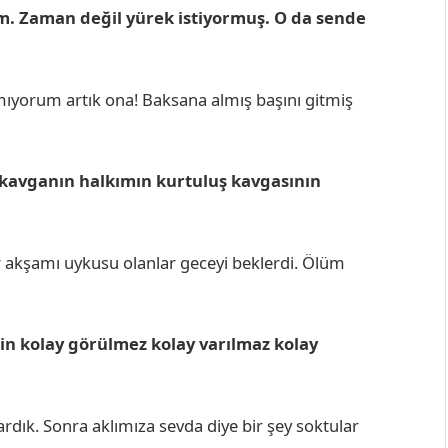
. Zaman değil yürek istiyormuş. O da sende
amıyorum artık ona! Baksana almış başını gitmiş
kavganın halkımın kurtuluş kavgasının
r akşamı uykusu olanlar geceyi beklerdi. Ölüm
in kolay görülmez kolay varılmaz kolay
rdık. Sonra aklımıza sevda diye bir şey soktular