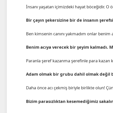
İnsanı yaşatan içimizdeki hayat böceğidir. O öl
Bir çayın şekersizine bir de insanın şerefs
Ben kimsenin canını yakmadım onlar benim ate
Benim acıya verecek bir şeyim kalmadı. M
Paranla şeref kazanma şerefinle para kazan ki
Adam olmak bir grubu dahil olmak değil b
Daha önce acı çekmiş biriyle birlikte olun! Çün
Bizim parasızlıktan kesemediğimiz sakalı