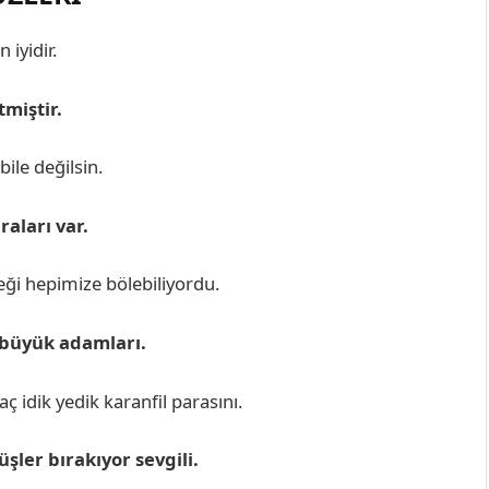
iyidir.
miştir.
ile değilsin.
aları var.
ği hepimize bölebiliyordu.
 büyük adamları.
 aç idik yedik karanfil parasını.
şler bırakıyor sevgili.