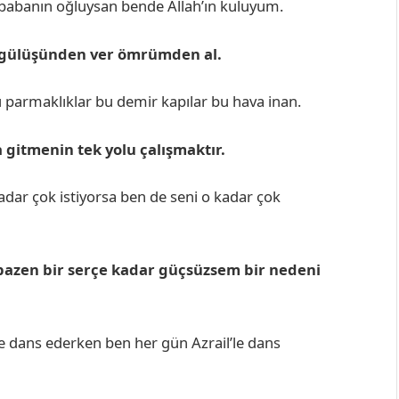
n babanın oğluysan bende Allah’ın kuluyum.
a gülüşünden ver ömrümden al.
u parmaklıklar bu demir kapılar bu hava inan.
 gitmenin tek yolu çalışmaktır.
ar çok istiyorsa ben de seni o kadar çok
bazen bir serçe kadar güçsüzsem bir nedeni
le dans ederken ben her gün Azrail’le dans