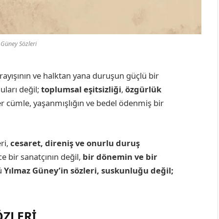
 Güney Sözleri
 arayışının ve halktan yana duruşun güçlü bir
uları değil;
toplumsal eşitsizliği
,
özgürlük
 Her cümle, yaşanmışlığın ve bedel ödenmiş bir
ri,
cesaret, direniş ve onurlu duruş
e bir sanatçının değil,
bir dönemin ve bir
ü
Yılmaz Güney’in sözleri, suskunluğu değil;
ÖZLERİ