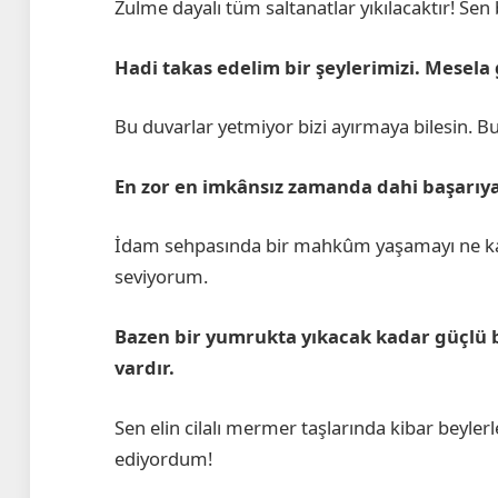
Zulme dayalı tüm saltanatlar yıkılacaktır! Se
Hadi takas edelim bir şeylerimizi. Mesel
Bu duvarlar yetmiyor bizi ayırmaya bilesin. B
En zor en imkânsız zamanda dahi başarıya
İdam sehpasında bir mahkûm yaşamayı ne kad
seviyorum.
Bazen bir yumrukta yıkacak kadar güçlü 
vardır.
Sen elin cilalı mermer taşlarında kibar beyler
ediyordum!