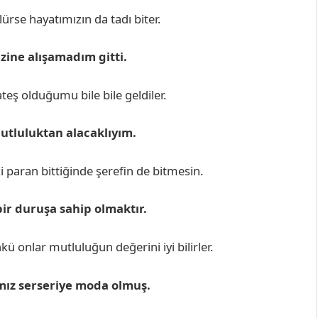
ürse hayatımızın da tadı biter.
izine alışamadım gitti.
ş olduğumu bile bile geldiler.
utluluktan alacaklıyım.
 paran bittiğinde şerefin de bitmesin.
ir duruşa sahip olmaktır.
kü onlar mutluluğun değerini iyi bilirler.
mız serseriye moda olmuş.