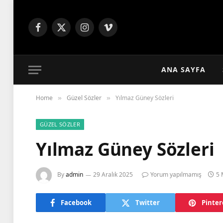
Facebook
X
Instagram
Vimeo
(Twitter)
ANA SAYFA
Home
Güzel Sözler
Yılmaz Güney Sözleri
»
»
GÜZEL SÖZLER
Yılmaz Güney Sözleri
By
admin
29 Aralık 2025
Yorum yapılmamış
5 
Facebook
Twitter
Pinter