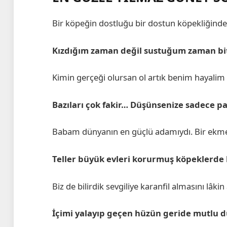
Bir köpeğin dostluğu bir dostun köpekliğinden 
Kızdığım zaman değil sustuğum zaman bit
Kimin gerçeği olursan ol artık benim hayalim b
Bazıları çok fakir… Düşünsenize sadece par
Babam dünyanın en güçlü adamıydı. Bir ekme
Teller büyük evleri korurmuş köpeklerde
Biz de bilirdik sevgiliye karanfil almasını lâkin
İçimi yalayıp geçen hüzün geride mutlu dü