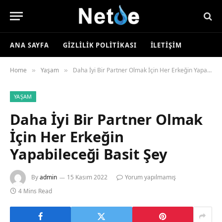
ANA SAYFA
GIZLILIK POLITIKASI
İLETIŞIM
Home
Yaşam
Daha İyi Bir Partner Olmak İçin Her Erkeğin Yapabileceği Basit Şey
»
»
YAŞAM
Daha İyi Bir Partner Olmak
İçin Her Erkeğin
Yapabileceği Basit Şey
By
admin
15 Kasım 2022
Yorum yapılmamış
4 Mins Read