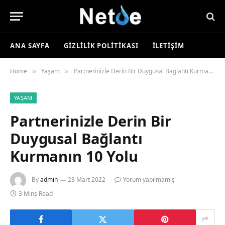
ANA SAYFA
GIZLILIK POLITIKASI
İLETIŞIM
Home
Yaşam
Partnerinizle Derin Bir Duygusal Bağlantı Kurmanın 10 Yolu
»
»
YAŞAM
Partnerinizle Derin Bir
Duygusal Bağlantı
Kurmanın 10 Yolu
By
admin
23 Mart 2022
Yorum yapılmamış
3 Mins Read