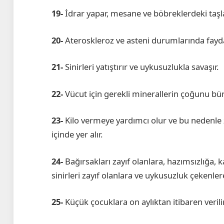
19-
İdrar yapar, mesane ve böbreklerdeki taşla
20-
Ateroskleroz ve asteni durumlarında faydal
21-
Sinirleri yatıştırır ve uykusuzlukla savaşır.
22-
Vücut için gerekli minerallerin çoğunu büny
23-
Kilo vermeye yardımcı olur ve bu nedenle z
içinde yer alır.
24-
Bağırsakları zayıf olanlara, hazımsızlığa, k
sinirleri zayıf olanlara ve uykusuzluk çekenlere
25-
Küçük çocuklara on aylıktan itibaren verilir