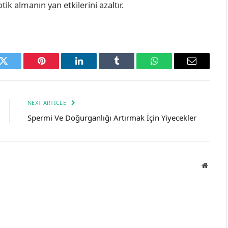
tik almanın yan etkilerini azaltır.
k
Twitter
Pinterest
LinkedIn
Tumblr
WhatsApp
Email
NEXT ARTICLE
Spermi Ve Doğurganlığı Artırmak İçin Yiyecekler
Websit