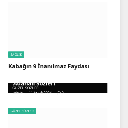
SAĞLIK
Kabağın 9 İnanılmaz Faydası
Adanalı Sözleri
GÜZEL SÖZLER
admin
11 Aralık 2024
0
GÜZEL SÖZLER