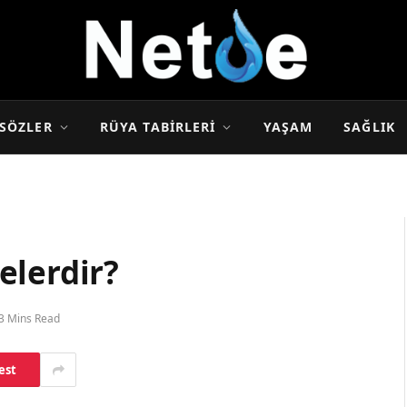
SÖZLER
RÜYA TABIRLERI
YAŞAM
SAĞLIK
elerdir?
3 Mins Read
est