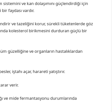
rim sistemini ve kan dolaşımını güçlendirdiği için
i bir faydası vardır.
endirir ve tazeliğini korur, sürekli tüketenlerde göz
arında kolesterol birikmesini durduran güçlü bir
ünüm güzelliğine ve organların hastalıklardan
ler, iştahı açar, harareti yatıştırır.
arar verir.
ıflığı ve mide fermantasyonu durumlarında