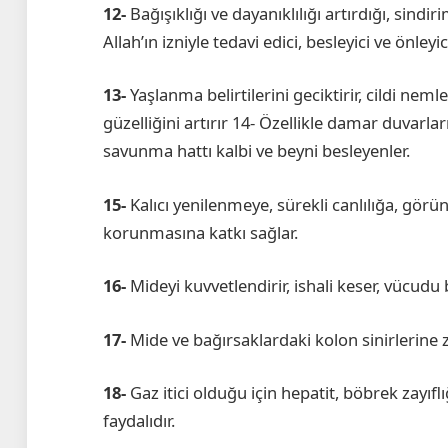
12-
Bağışıklığı ve dayanıklılığı artırdığı, sindi
Allah’ın izniyle tedavi edici, besleyici ve önleyic
13-
Yaşlanma belirtilerini geciktirir, cildi neml
güzelliğini artırır 14- Özellikle damar duvarl
savunma hattı kalbi ve beyni besleyenler.
15-
Kalıcı yenilenmeye, sürekli canlılığa, gör
korunmasına katkı sağlar.
16-
Mideyi kuvvetlendirir, ishali keser, vücudu bes
17-
Mide ve bağırsaklardaki kolon sinirlerine z
18-
Gaz itici olduğu için hepatit, böbrek zay
faydalıdır.