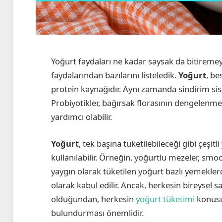
Yoğurt faydaları ne kadar saysak da bitiremey
faydalarından bazılarını listeledik.
Yoğurt
, be
protein kaynağıdır. Aynı zamanda sindirim siste
Probiyotikler, bağırsak florasının dengelenm
yardımcı olabilir.
Yoğurt
, tek başına tüketilebileceği gibi çeşit
kullanılabilir. Örneğin, yoğurtlu mezeler, smoo
yaygın olarak tüketilen yoğurt bazlı yemeklerdi
olarak kabul edilir. Ancak, herkesin bireysel s
olduğundan, herkesin
yoğurt tüketimi
konusun
bulundurması önemlidir.