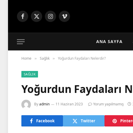
Facebook
X
Instagram
Vimeo
(Twitter)
ANA SAYFA
Home
Sağlık
Yoğurdun Faydaları Nelerdir?
»
»
SAĞLIK
Yoğurdun Faydaları N
By
admin
11 Haziran 2023
Yorum yapılmamış
Facebook
Twitter
Pinter