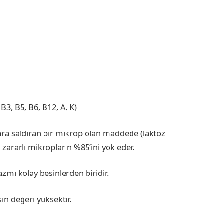
 B3, B5, B6, B12, A, K)
a saldıran bir mikrop olan maddede (laktoz
e zararlı mikropların %85’ini yok eder.
zmı kolay besinlerden biridir.
in değeri yüksektir.