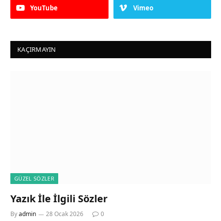
YouTube
Vimeo
KAÇIRMAYIN
GÜZEL SÖZLER
Yazık İle İlgili Sözler
By
admin
28 Ocak 2026
0