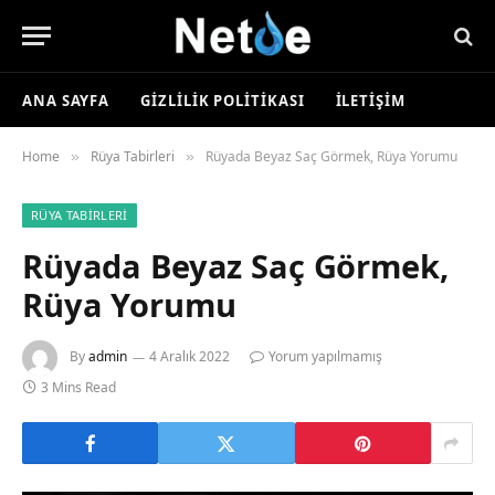
ANA SAYFA
GIZLILIK POLITIKASI
İLETIŞIM
Home
Rüya Tabirleri
Rüyada Beyaz Saç Görmek, Rüya Yorumu
»
»
RÜYA TABIRLERI
Rüyada Beyaz Saç Görmek,
Rüya Yorumu
By
admin
4 Aralık 2022
Yorum yapılmamış
3 Mins Read