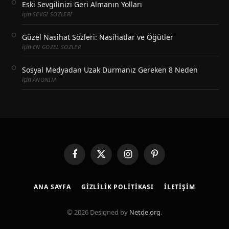
Eski Sevgilinizi Geri Almanın Yolları
için
SEVGI SOZLERI
Güzel Nasihat Sözleri: Nasihatlar ve Öğütler
için
EN GOZEL SOZLER
Sosyal Medyadan Uzak Durmanız Gereken 8 Neden
için
ANONIM
Facebook
X
Instagram
Pinterest
(Twitter)
ANA SAYFA
GIZLILIK POLITIKASI
İLETIŞIM
© 2026 Designed by
Netde.org
.