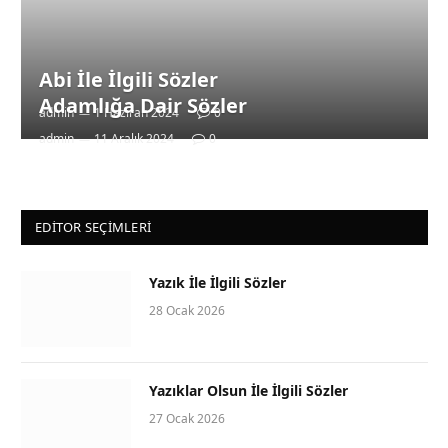
Abi İle İlgili Sözler
Adamlığa Dair Sözler
admin
1 Haziran 2024
0
admin
11 Aralık 2024
0
EDITOR SEÇIMLERI
Yazık İle İlgili Sözler
28 Ocak 2026
Yazıklar Olsun İle İlgili Sözler
27 Ocak 2026