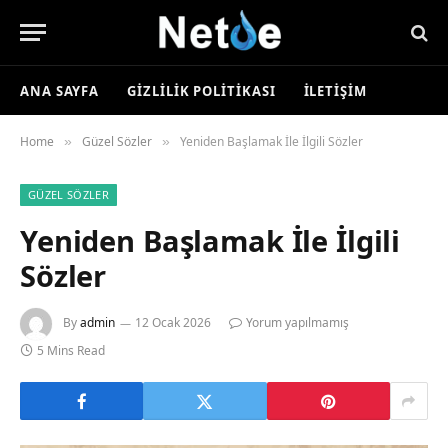
ANA SAYFA
GIZLILIK POLITIKASI
İLETIŞIM
Home
Güzel Sözler
Yeniden Başlamak İle İlgili Sözler
»
»
GÜZEL SÖZLER
Yeniden Başlamak İle İlgili
Sözler
By
admin
12 Ocak 2026
Yorum yapılmamış
5 Mins Read