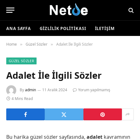
ANA SAYFA
GIZLILIK POLITIKASI
İLETIŞIM
Home
Güzel Sözler
Adalet İle İlgili Sözler
»
»
GÜZEL SÖZLER
Adalet İle İlgili Sözler
By
admin
11 Aralık 2024
Yorum yapılmamış
4 Mins Read
Bu harika güzel sözler sayfasında,
adalet
kavramının