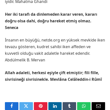
iyidir. Mahatma Ghandi
Her iki tarafı da dinlemeden karar veren, kararı
doğru olsa dahi, doğru hareket etmiş olmaz.
Seneca
İnsanın en büyüğü, netde.org en yüksek mevkide iken
tevazu gösteren, kudret sahibi iken affeden ve
kuvvetli olduğu vakit adaletle hareket edendir.
Abdülmelik B. Mervan
Allah adaleti, herkesi eşiyle çift etmiştir; fili fille,
sivrisineği sivrisinekle. Mevlâna Celâleddin-i Rûmî
Facebook
Twitter
Pinterest
LinkedIn
Tumblr
WhatsApp
Email