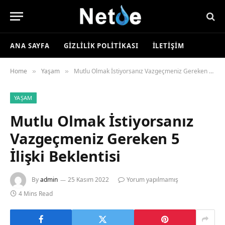
ANA SAYFA
GIZLILIK POLITIKASI
İLETIŞIM
Home
Yaşam
Mutlu Olmak İstiyorsanız Vazgeçmeniz Gereken 5 İlişki Beklentisi
»
»
YAŞAM
Mutlu Olmak İstiyorsanız
Vazgeçmeniz Gereken 5
İlişki Beklentisi
By
admin
25 Kasım 2022
Yorum yapılmamış
4 Mins Read