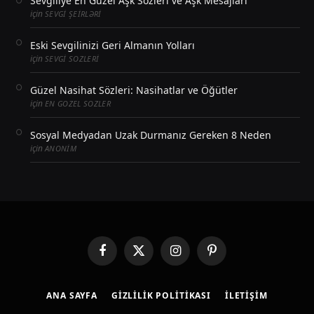
Sevgiliye En Güzel Aşk Sözleri ve Aşk Mesajları
için
SEVGI ŞEIRLƏRI
Eski Sevgilinizi Geri Almanın Yolları
için
SEVGI SOZLERI
Güzel Nasihat Sözleri: Nasihatlar ve Öğütler
için
EN GOZEL SOZLER
Sosyal Medyadan Uzak Durmanız Gereken 8 Neden
için
ANONIM
Facebook
X
Instagram
Pinterest
(Twitter)
ANA SAYFA
GIZLILIK POLITIKASI
İLETIŞIM