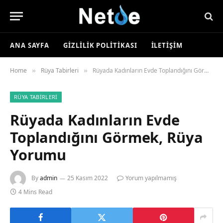
ANA SAYFA
GIZLILIK POLITIKASI
İLETIŞIM
Home
Rüya Tabirleri
Rüyada Kadınların Evde Toplandığını Görmek, Rüya Yorumu
»
»
RÜYA TABIRLERI
Rüyada Kadınların Evde
Toplandığını Görmek, Rüya
Yorumu
By
admin
25 Kasım 2022
Yorum yapılmamış
4 Mins Read