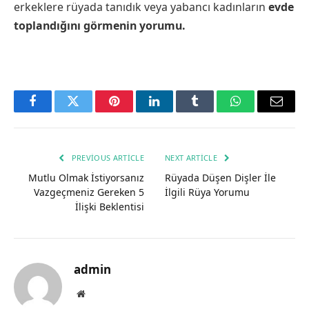
erkeklere rüyada tanıdık veya yabancı kadınların
ev
de
toplandığını görmenin yorumu
.
Facebook
Twitter
Pinterest
LinkedIn
Tumblr
WhatsApp
Email
PREVIOUS ARTICLE
NEXT ARTICLE
Mutlu Olmak İstiyorsanız
Rüyada Düşen Dişler İle
Vazgeçmeniz Gereken 5
İlgili Rüya Yorumu
İlişki Beklentisi
admin
Website