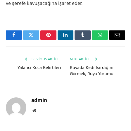
ve şerefe kavuşacağına işaret eder.
Facebook
Twitter
Pinterest
LinkedIn
Tumblr
WhatsApp
Email
PREVIOUS ARTICLE
NEXT ARTICLE
Yalancı Koca Belirtileri
Rüyada Kedi Isırdığını
Görmek, Rüya Yorumu
admin
Website