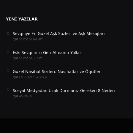
YENI YAZILAR
Sevgiliye En Güzel Aşk Sözleri ve Aşk Mesajları
için
SEVGI ŞEIRLƏRI
Eski Sevgilinizi Geri Almanın Yolları
için
SEVGI SOZLERI
Güzel Nasihat Sözleri: Nasihatlar ve Öğütler
için
EN GOZEL SOZLER
Sosyal Medyadan Uzak Durmanız Gereken 8 Neden
için
ANONIM