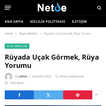
ANA SAYFA
GIZLILIK POLITIKASI
İLETIŞIM
Home
Rüya Tabirleri
Rüyada Uçak Görmek, Rüya Yorumu
»
»
RÜYA TABIRLERI
Rüyada Uçak Görmek, Rüya
Yorumu
By
admin
24 Kasım 2022
Yorum yapılmamış
1 Min Read