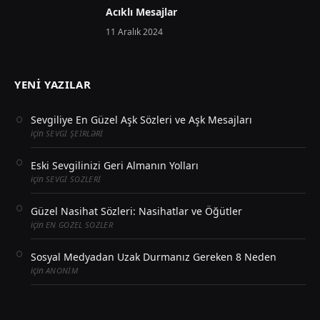
Acıklı Mesajlar
11 Aralık 2024
YENI YAZILAR
Sevgiliye En Güzel Aşk Sözleri ve Aşk Mesajları
için
SEVGI ŞEIRLƏRI
Eski Sevgilinizi Geri Almanın Yolları
için
SEVGI SOZLERI
Güzel Nasihat Sözleri: Nasihatlar ve Öğütler
için
EN GOZEL SOZLER
Sosyal Medyadan Uzak Durmanız Gereken 8 Neden
için
ANONIM