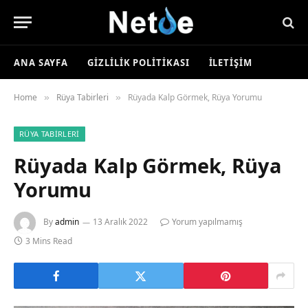
ANA SAYFA
GIZLILIK POLITIKASI
İLETIŞIM
Home
Rüya Tabirleri
Rüyada Kalp Görmek, Rüya Yorumu
»
»
RÜYA TABIRLERI
Rüyada Kalp Görmek, Rüya
Yorumu
By
admin
13 Aralık 2022
Yorum yapılmamış
3 Mins Read