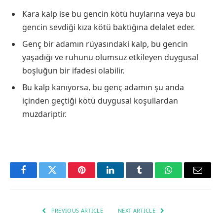
Kara kalp ise bu gencin kötü huylarına veya bu
gencin sevdiği kıza kötü baktığına delalet eder.
Genç bir adamın rüyasındaki kalp, bu gencin
yaşadığı ve ruhunu olumsuz etkileyen duygusal
boşluğun bir ifadesi olabilir.
Bu kalp kanıyorsa, bu genç adamın şu anda
içinden geçtiği kötü duygusal koşullardan
muzdariptir.
Facebook
Twitter
Pinterest
LinkedIn
Tumblr
WhatsApp
Email
PREVIOUS ARTICLE
NEXT ARTICLE