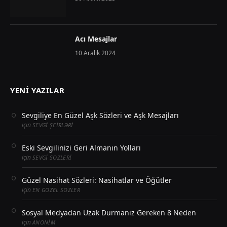
Acı Mesajlar
10 Aralık 2024
YENI YAZILAR
Sevgiliye En Güzel Aşk Sözleri ve Aşk Mesajları
için
SEVGI ŞEIRLƏRI
Eski Sevgilinizi Geri Almanın Yolları
için
SEVGI SOZLERI
Güzel Nasihat Sözleri: Nasihatlar ve Öğütler
için
EN GOZEL SOZLER
Sosyal Medyadan Uzak Durmanız Gereken 8 Neden
için
ANONIM