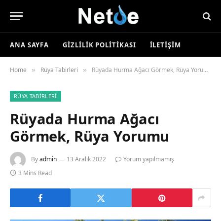
ANA SAYFA
GIZLILIK POLITIKASI
İLETIŞIM
Home
Rüya Tabirleri
Rüyada Hurma Ağacı Görmek, Rüya Yorumu
»
»
RÜYA TABIRLERI
Rüyada Hurma Ağacı
Görmek, Rüya Yorumu
By
admin
13 Aralık 2022
Yorum yapılmamış
3 Mins Read