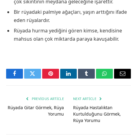
çok sıkıntının meydana geleceğine işarettir.
Bir rüyadaki palmiye ağaçları, yaşın arttığını ifade
eden rüyalardır.
Rüyada hurma yediğini gören kimse, kendisine
mahsus olan çok miktarda paraya kavuşabilir.
Facebook
Twitter
Pinterest
LinkedIn
Tumblr
WhatsApp
Email
PREVIOUS ARTICLE
NEXT ARTICLE
Rüyada Gitar Görmek, Rüya
Rüyada Hastalıktan
Yorumu
Kurtulduğunu Görmek,
Rüya Yorumu