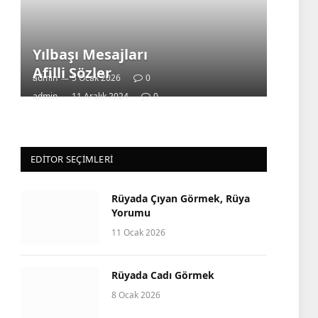
Yılbaşı Mesajları
Afilli Sözler
admin
5 Ocak 2026
0
admin
11 Aralık 2024
0
EDITOR SEÇIMLERI
Rüyada Çıyan Görmek, Rüya
Yorumu
11 Ocak 2026
Rüyada Cadı Görmek
8 Ocak 2026