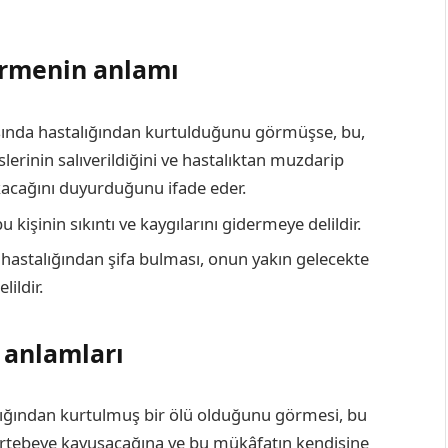
görmenin anlamı
sında hastalığından kurtulduğunu görmüşse, bu,
slerinin salıverildiğini ve hastalıktan muzdarip
kacağını duyurduğunu ifade eder.
kişinin sıkıntı ve kaygılarını gidermeye delildir.
hastalığından şifa bulması, onun yakın gelecekte
ildir.
 anlamları
lığından kurtulmuş bir ölü olduğunu görmesi, bu
ertebeye kavuşacağına ve bu mükâfatın kendisine