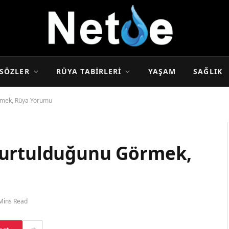
SÖZLER
RÜYA TABIRLERI
YAŞAM
SAĞLIK
rmek, Rüya Yorumu
Kurtulduğunu Görmek,
Mins Read