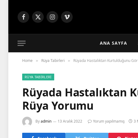
Facebook
X
Instagram
Vimeo
(Twitter)
ANA SAYFA
Home
Rüya Tabirleri
Rüyada Hastalıktan Kurtulduğunu Gö
»
»
RÜYA TABIRLERI
Rüyada Hastalıktan 
Rüya Yorumu
By
admin
13 Aralık 2022
Yorum yapılmamış
3 