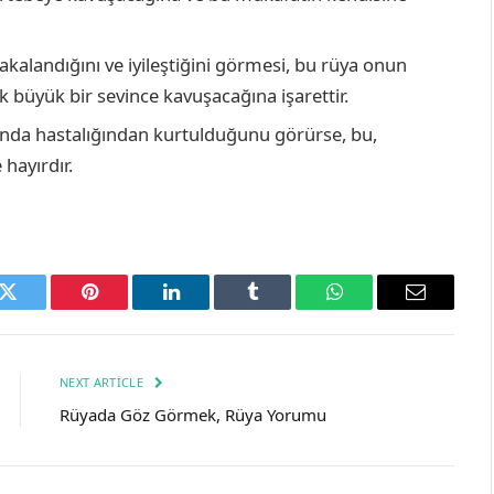
yakalandığını ve iyileştiğini görmesi, bu rüya onun
ek büyük bir sevince kavuşacağına işarettir.
sında hastalığından kurtulduğunu görürse, bu,
 hayırdır.
k
Twitter
Pinterest
LinkedIn
Tumblr
WhatsApp
Email
NEXT ARTICLE
Rüyada Göz Görmek, Rüya Yorumu