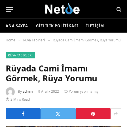
ANA SAYFA
GIZLILIK POLITIKASI
İLETIŞIM
Home
Rüya Tabirleri
Rüyada Cami İmamı Görmek, Rüya Yorumu
»
»
RÜYA TABIRLERI
Rüyada Cami İmamı
Görmek, Rüya Yorumu
By
admin
9 Aralık 2022
Yorum yapılmamış
3 Mins Read