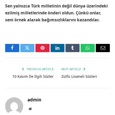
Sen yalnızca Türk milletinin değil dünya üzerindeki
ezilmiş milletlerinde önderi oldun. Çünkü onlar,
seni örnek alarak bağımsızlıklarını kazandılar.
Facebook
Twitter
Pinterest
LinkedIn
Tumblr
WhatsApp
Email
PREVIOUS ARTICLE
NEXT ARTICLE
10 Kasım İle İlgili Sözler
Zülfü Livaneli Sözleri
admin
Website