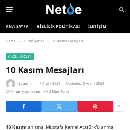
ANA SAYFA
GIZLILIK POLITIKASI
İLETIŞIM
Home
Güzel Sözler
10 Kasım Mesajları
»
»
GÜZEL SÖZLER
10 Kasım Mesajları
By
admin
7 Aralık 2024
Updated:
8 Aralık 2024
Yorum yapılmamış
4 Mins Read
10 Kasım
anısına, Mustafa Kemal Atatürk’ü anma