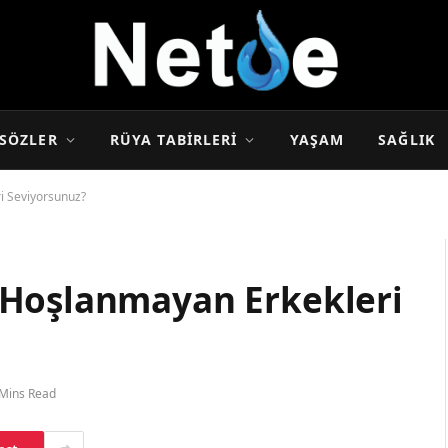
SÖZLER
RÜYA TABIRLERI
YAŞAM
SAĞLIK
i Seviyorsunuz?
 Hoşlanmayan Erkekleri
 Mins Read