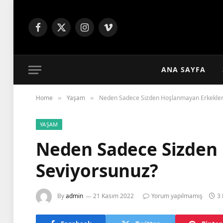
Facebook
X
Instagram
Vimeo
(Twitter)
ANA SAYFA
Home
Yaşam
Neden Sadece Sizden Hoşlanmayan Erkekler
»
»
YAŞAM
Neden Sadece Sizden
Seviyorsunuz?
By
admin
21 Kasım 2022
Yorum yapılmamış
3