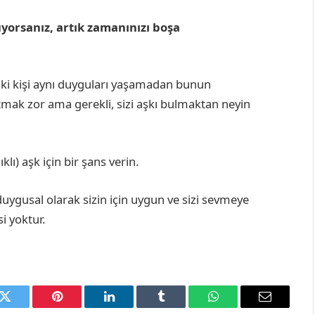
üyorsanız, artık zamanınızı boşa
a iki kişi aynı duyguları yaşamadan bunun
mak zor ama gerekli, sizi aşkı bulmaktan neyin
lı) aşk için bir şans verin.
duygusal olarak sizin için uygun ve sizi sevmeye
si yoktur.
k
Twitter
Pinterest
LinkedIn
Tumblr
WhatsApp
Email