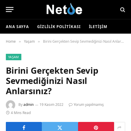
ANA SAYFA
GIZLILIK POLITIKASI
İLETIŞIM
Home
Yaşam
Birini Gerçekten Sevip Sevmediğinizi Nasıl Anlarsınız?
»
»
YAŞAM
Birini Gerçekten Sevip
Sevmediğinizi Nasıl
Anlarsınız?
By
admin
19 Kasım 2022
Yorum yapılmamış
4 Mins Read