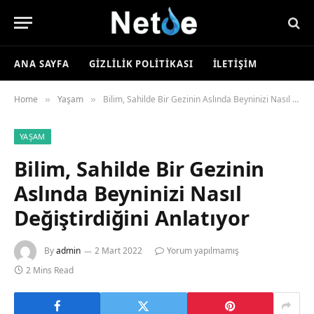
ANA SAYFA
GIZLILIK POLITIKASI
İLETIŞIM
Home
Yaşam
Bilim, Sahilde Bir Gezinin Aslında Beyninizi Nasıl Değiştirdiğini Anlatıyor
»
»
YAŞAM
Bilim, Sahilde Bir Gezinin
Aslında Beyninizi Nasıl
Değiştirdiğini Anlatıyor
By
admin
2 Mart 2022
Yorum yapılmamış
2 Mins Read