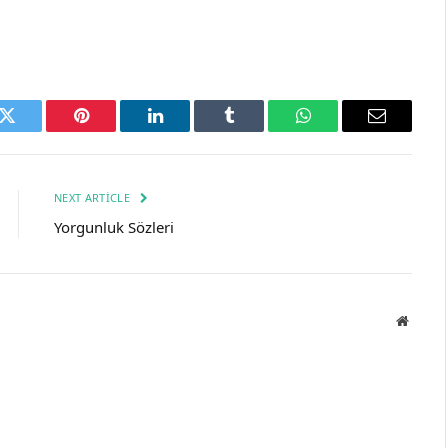
k
Twitter
Pinterest
LinkedIn
Tumblr
WhatsApp
Email
NEXT ARTICLE
Yorgunluk Sözleri
Websit