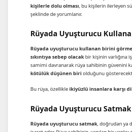
kişilerle dolu olması
, bu kişilerin ilerleyen 
şeklinde de yorumlanır.
Rüyada Uyuşturucu Kullana
Rüyada uyuşturucu kullanan birini görm
sıkıntıya sebep olacak
bir kişinin varlığına i
samimi davranarak rüya sahibinin güvenini 
kötülük düşünen biri
olduğunu gösterecekti
Bu rüya, özellikle
ikiyüzlü insanlara karşı d
Rüyada Uyuşturucu Satmak
Rüyada uyuşturucu satmak
, doğrudan ya d
işaret eder. Rüya sahibinin, yapılan bir yanlı