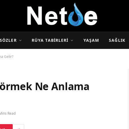
SÖZLER
RÜYA TABIRLERI
YAŞAM
SAĞLIK
a Gelir?
Görmek Ne Anlama
Mins Read