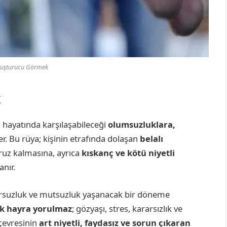
uşturucu Görmek
k
n hayatında karşılaşabileceği
olumsuzluklara,
er. Bu rüya; kişinin etrafında dolaşan
belalı
aruz kalmasına, ayrıca
kıskanç ve kötü niyetli
nır.
rsuzluk ve mutsuzluk yaşanacak bir döneme
k hayra yorulmaz
; gözyaşı, stres, kararsızlık ve
 çevresinin
art niyetli, faydasız ve sorun çıkaran