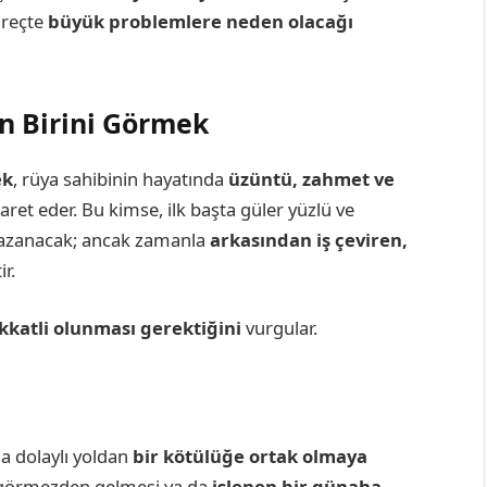
süreçte
büyük problemlere neden olacağı
n Birini Görmek
ek
, rüya sahibinin hayatında
üzüntü, zahmet ve
şaret eder. Bu kimse, ilk başta güler yüzlü ve
kazanacak; ancak zamanla
arkasından iş çeviren,
r.
ikkatli olunması gerektiğini
vurgular.
a dolaylı yoldan
bir kötülüğe ortak olmaya
şı görmezden gelmesi ya da
işlenen bir günaha