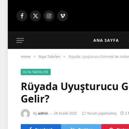
Facebook
X
Instagram
Vimeo
(Twitter)
ANA SAYFA
Home
Rüya Tabirleri
Rüyada Uyuşturucu Görmek Ne Anlam
»
»
RÜYA TABIRLERI
Rüyada Uyuşturucu 
Gelir?
By
admin
28 Aralık 2025
Yorum yapılmamış
2 