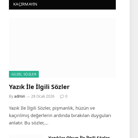
KAÇIRMAYIN
GÜZEL SÖZLER
Yazık İle İlgili Sözler
By
admin
28 Ocak 2026
0
Yazık İle İlgili Sözler, pişmanlık, hüzün ve
kaçırılmış değerlerin ardında bırakılan duyguları
anlatır. Bu sözler,…
Yazıklar Olsun İle İlgili Sözler