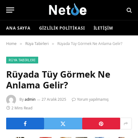
ANA SAYFA
GIZLILIK POLITIKASI
İLETIŞIM
Home
Rüya Tabirleri
Rüyada Tüy Görmek Ne Anlama Gelir?
»
»
RÜYA TABIRLERI
Rüyada Tüy Görmek Ne
Anlama Gelir?
By
admin
27 Aralık 2025
Yorum yapılmamış
2 Mins Read