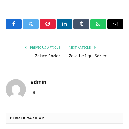
Facebook
Twitter
Pinterest
LinkedIn
Tumblr
WhatsApp
Email
PREVIOUS ARTICLE
NEXT ARTICLE
Zekice Sözler
Zeka İle İlgili Sözler
admin
Website
BENZER YAZILAR