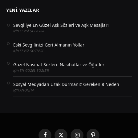
YENI YAZILAR
Sevgiliye En Güzel Aşk Sözleri ve Aşk Mesajları
için
SEVGI ŞEIRLƏRI
Eski Sevgilinizi Geri Almanın Yolları
için
SEVGI SOZLERI
Güzel Nasihat Sözleri: Nasihatlar ve Öğütler
için
EN GOZEL SOZLER
Sosyal Medyadan Uzak Durmanız Gereken 8 Neden
için
ANONIM
Facebook
X
Instagram
Pinterest