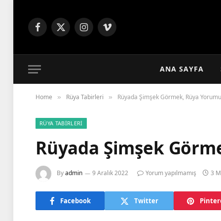
Facebook
X
Instagram
Vimeo
(Twitter)
ANA SAYFA
Home
Rüya Tabirleri
Rüyada Şimşek Görmek, Rüya Yorum
»
»
RÜYA TABIRLERI
Rüyada Şimşek Görm
By
admin
9 Aralık 2022
Yorum yapılmamış
3 M
Facebook
Twitter
Pinter