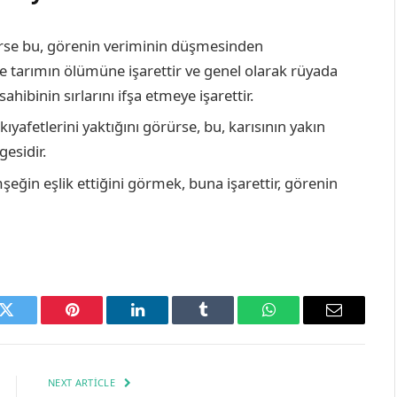
örse bu, görenin veriminin düşmesinden
 tarımın ölümüne işarettir ve genel olarak rüyada
hibinin sırlarını ifşa etmeye işarettir.
ıyafetlerini yaktığını görürse, bu, karısının yakın
esidir.
eğin eşlik ettiğini görmek, buna işarettir, görenin
k
Twitter
Pinterest
LinkedIn
Tumblr
WhatsApp
Email
NEXT ARTICLE