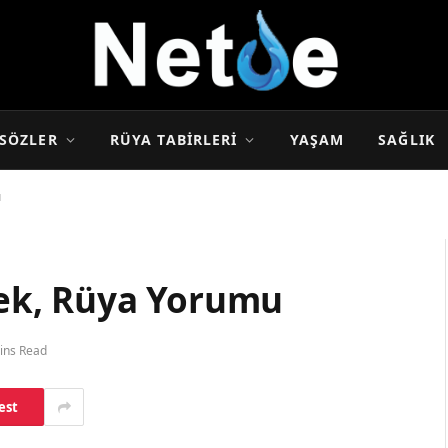
SÖZLER
RÜYA TABIRLERI
YAŞAM
SAĞLIK
u
ek, Rüya Yorumu
ins Read
est