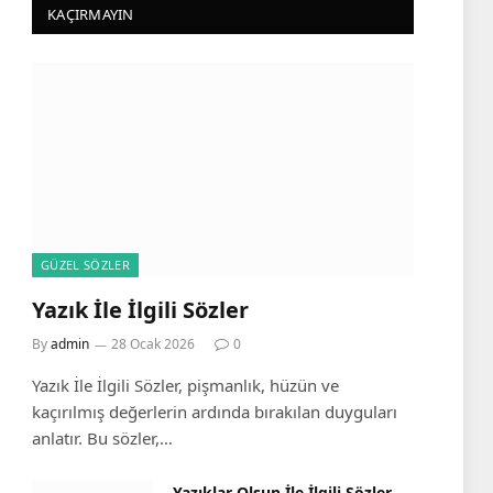
KAÇIRMAYIN
e
GÜZEL SÖZLER
Yazık İle İlgili Sözler
By
admin
28 Ocak 2026
0
Yazık İle İlgili Sözler, pişmanlık, hüzün ve
kaçırılmış değerlerin ardında bırakılan duyguları
anlatır. Bu sözler,…
Yazıklar Olsun İle İlgili Sözler