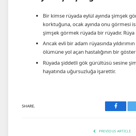
Bir kimse rüyada eylül ayında şimşek g
korktuğuna, ocak ayında onu görmesi ise
şimşek görmek rüyada bir rüyadır. Rüya sa
Ancak evli bir adam rüyasında yıldırımın k
ölümüne yol açan hastalığının bir gösterg
Rüyada şiddetli gök gürültüsü sesine şimş
hayatında uğursuzluğa işarettir.
SHARE.
Faceboo
PREVIOUS ARTICLE