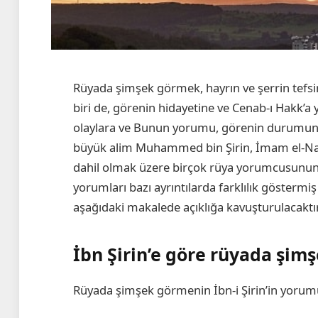
Rüyada şimşek görmek, hayrın ve şerrin tefsir
biri de, görenin hidayetine ve Cenab-ı Hakk’a 
olaylara ve Bunun yorumu, görenin durumuna v
büyük alim Muhammed bin Şirin, İmam el-Nab
dahil olmak üzere birçok rüya yorumcusunun ş
yorumları bazı ayrıntılarda farklılık göstermi
aşağıdaki makalede açıklığa kavuşturulacaktır
İbn Şirin’e göre rüyada şi
Rüyada şimşek görmenin İbn-i Şirin’in yorumuy