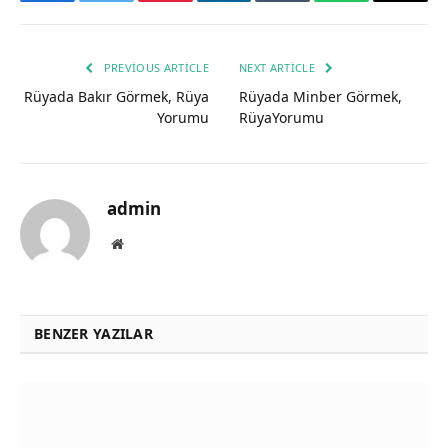
Facebook
Twitter
Pinterest
LinkedIn
Tumblr
WhatsApp
Email
PREVIOUS ARTICLE
NEXT ARTICLE
Rüyada Bakır Görmek, Rüya
Rüyada Minber Görmek,
Yorumu
RüyaYorumu
admin
Website
BENZER YAZILAR