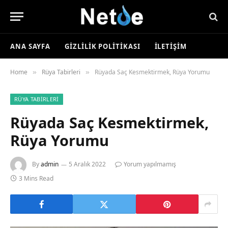
ANA SAYFA
GIZLILIK POLITIKASI
İLETIŞIM
Home
Rüya Tabirleri
Rüyada Saç Kesmektirmek, Rüya Yorumu
»
»
RÜYA TABIRLERI
Rüyada Saç Kesmektirmek,
Rüya Yorumu
By
admin
5 Aralık 2022
Yorum yapılmamış
3 Mins Read