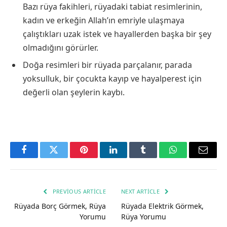
Bazı rüya fakihleri, rüyadaki tabiat resimlerinin,
kadın ve erkeğin Allah’ın emriyle ulaşmaya
çalıştıkları uzak istek ve hayallerden başka bir şey
olmadığını görürler.
Doğa resimleri bir rüyada parçalanır, parada
yoksulluk, bir çocukta kayıp ve hayalperest için
değerli olan şeylerin kaybı.
Facebook
Twitter
Pinterest
LinkedIn
Tumblr
WhatsApp
Email
PREVIOUS ARTICLE
NEXT ARTICLE
Rüyada Borç Görmek, Rüya
Rüyada Elektrik Görmek,
Yorumu
Rüya Yorumu