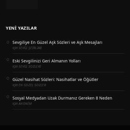
YENI YAZILAR
Sevgiliye En Güzel Aşk Sözleri ve Aşk Mesajları
için
SEVGI ŞEIRLƏRI
Eski Sevgilinizi Geri Almanın Yolları
için
SEVGI SOZLERI
Güzel Nasihat Sözleri: Nasihatlar ve Öğütler
için
EN GOZEL SOZLER
Sosyal Medyadan Uzak Durmanız Gereken 8 Neden
için
ANONIM