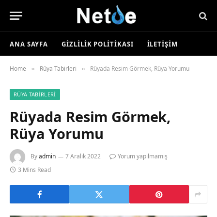
ANA SAYFA
GIZLILIK POLITIKASI
İLETIŞIM
Home
Rüya Tabirleri
Rüyada Resim Görmek, Rüya Yorumu
»
»
RÜYA TABIRLERI
Rüyada Resim Görmek,
Rüya Yorumu
By
admin
7 Aralık 2022
Yorum yapılmamış
3 Mins Read