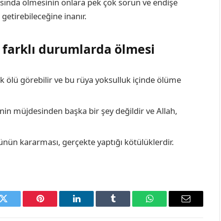
üyasında ölmesinin onlara pek çok sorun ve endişe
getirebileceğine inanır.
 farklı durumlarda ölmesi
lak ölü görebilir ve bu rüya yoksulluk içinde ölüme
n müjdesinden başka bir şey değildir ve Allah,
ün kararması, gerçekte yaptığı kötülüklerdir.
k
Twitter
Pinterest
LinkedIn
Tumblr
WhatsApp
Email