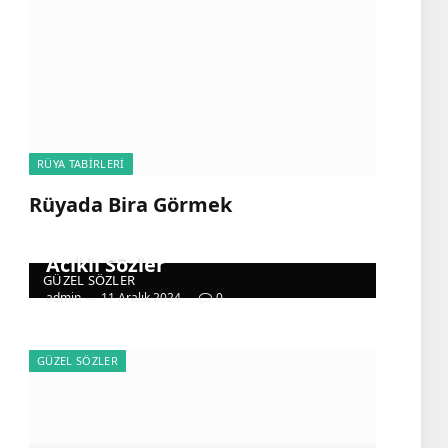
RÜYA TABIRLERI
Rüyada Bira Görmek
Acıklı Sözler
GÜZEL SÖZLER
admin
11 Aralık 2024
0
GÜZEL SÖZLER