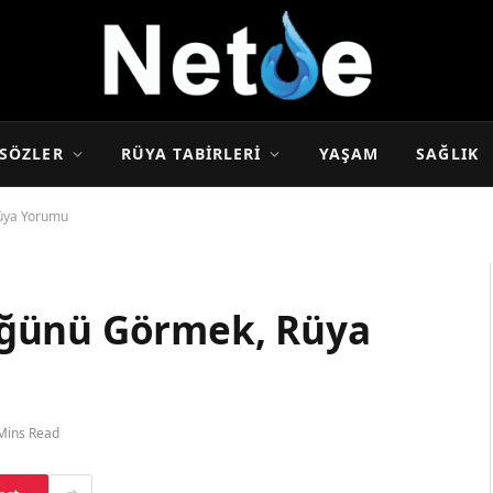
SÖZLER
RÜYA TABIRLERI
YAŞAM
SAĞLIK
üya Yorumu
üğünü Görmek, Rüya
Mins Read