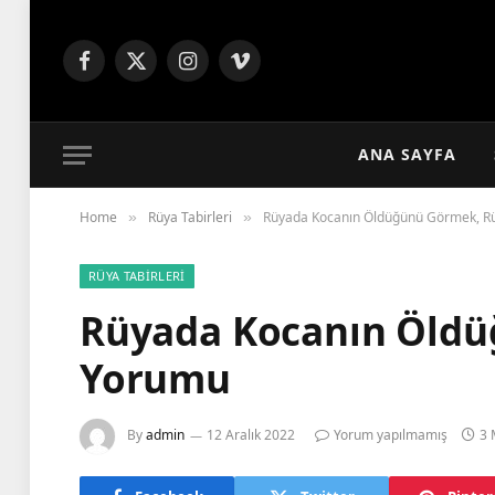
Facebook
X
Instagram
Vimeo
(Twitter)
ANA SAYFA
Home
Rüya Tabirleri
Rüyada Kocanın Öldüğünü Görmek, R
»
»
RÜYA TABIRLERI
Rüyada Kocanın Öld
Yorumu
By
admin
12 Aralık 2022
Yorum yapılmamış
3 