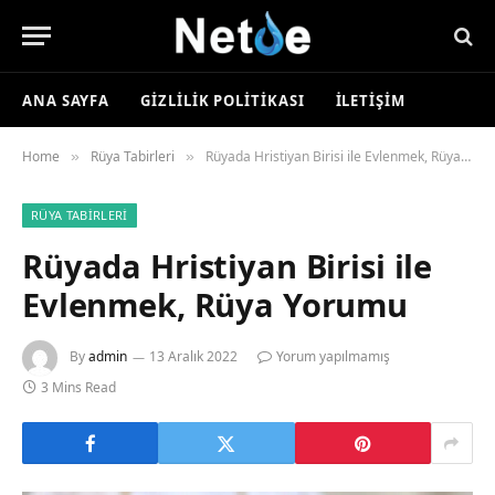
ANA SAYFA
GIZLILIK POLITIKASI
İLETIŞIM
Home
Rüya Tabirleri
Rüyada Hristiyan Birisi ile Evlenmek, Rüya Yorumu
»
»
RÜYA TABIRLERI
Rüyada Hristiyan Birisi ile
Evlenmek, Rüya Yorumu
By
admin
13 Aralık 2022
Yorum yapılmamış
3 Mins Read