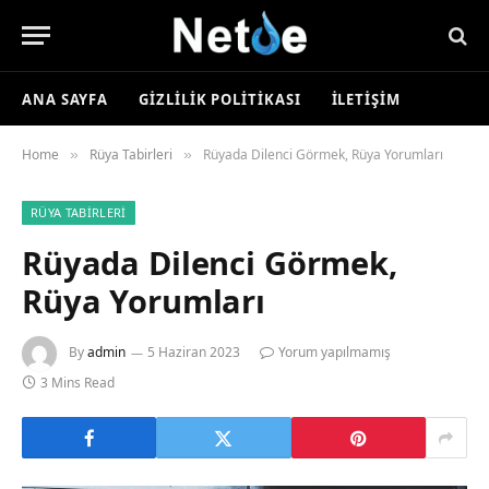
ANA SAYFA
GIZLILIK POLITIKASI
İLETIŞIM
Home
Rüya Tabirleri
Rüyada Dilenci Görmek, Rüya Yorumları
»
»
RÜYA TABIRLERI
Rüyada Dilenci Görmek,
Rüya Yorumları
By
admin
5 Haziran 2023
Yorum yapılmamış
3 Mins Read