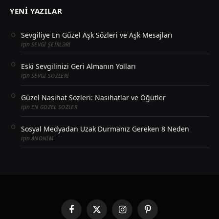
YENI YAZILAR
Sevgiliye En Güzel Aşk Sözleri ve Aşk Mesajları
için
SEVGI ŞEIRLƏRI
Eski Sevgilinizi Geri Almanın Yolları
için
SEVGI SOZLERI
Güzel Nasihat Sözleri: Nasihatlar ve Öğütler
için
EN GOZEL SOZLER
Sosyal Medyadan Uzak Durmanız Gereken 8 Neden
için
ANONIM
Facebook
X
Instagram
Pinterest