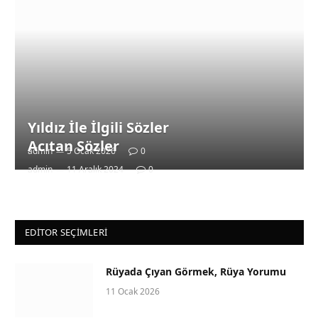
Yıldız İle İlgili Sözler
Acıtan Sözler
admin
5 Ocak 2026
0
admin
11 Aralık 2024
0
EDITOR SEÇIMLERI
Rüyada Çıyan Görmek, Rüya Yorumu
11 Ocak 2026