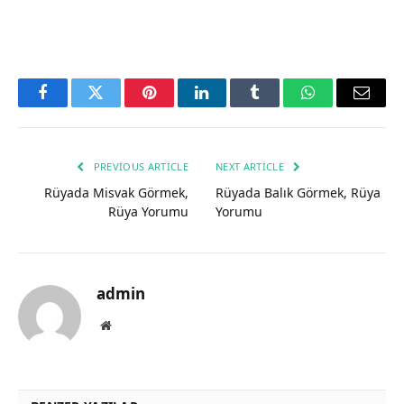
Facebook
Twitter
Pinterest
LinkedIn
Tumblr
WhatsApp
Email
PREVIOUS ARTICLE
NEXT ARTICLE
Rüyada Misvak Görmek,
Rüyada Balık Görmek, Rüya
Rüya Yorumu
Yorumu
admin
Website