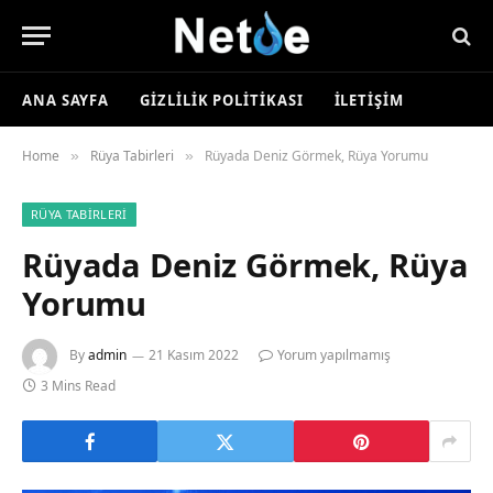
ANA SAYFA
GIZLILIK POLITIKASI
İLETIŞIM
Home
Rüya Tabirleri
Rüyada Deniz Görmek, Rüya Yorumu
»
»
RÜYA TABIRLERI
Rüyada Deniz Görmek, Rüya
Yorumu
By
admin
21 Kasım 2022
Yorum yapılmamış
3 Mins Read