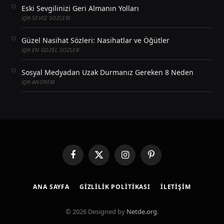
Eski Sevgilinizi Geri Almanın Yolları
için
SEVGI SOZLERI
Güzel Nasihat Sözleri: Nasihatlar ve Öğütler
için
EN GOZEL SOZLER
Sosyal Medyadan Uzak Durmanız Gereken 8 Neden
için
ANONIM
Facebook
X
Instagram
Pinterest
(Twitter)
ANA SAYFA
GIZLILIK POLITIKASI
İLETIŞIM
© 2026 Designed by
Netde.org
.