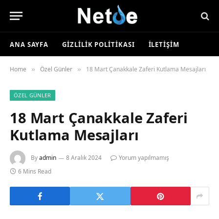
ANA SAYFA
GIZLILIK POLITIKASI
İLETIŞIM
Home
Özel Günler
18 Mart Çanakkale Zaferi Kutlama Mesajları
»
»
ÖZEL GÜNLER
18 Mart Çanakkale Zaferi
Kutlama Mesajları
By
admin
8 Aralık 2024
Yorum yapılmamış
6 Mins Read