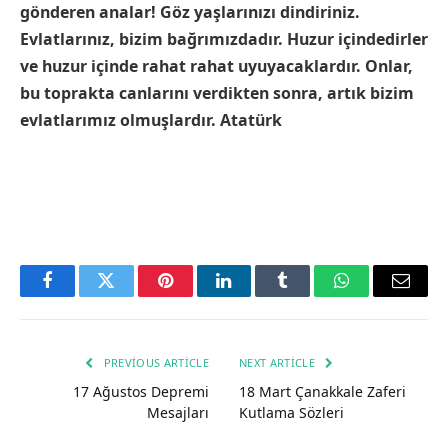
gönderen analar! Göz yaşlarınızı dindiriniz.
Evlatlarınız, bizim bağrımızdadır. Huzur içindedirler
ve huzur içinde rahat rahat uyuyacaklardır. Onlar,
bu toprakta canlarını verdikten sonra, artık bizim
evlatlarımız olmuşlardır. Atatürk
Facebook
Twitter
Pinterest
LinkedIn
Tumblr
WhatsApp
Email
PREVIOUS ARTICLE
NEXT ARTICLE
17 Ağustos Depremi
18 Mart Çanakkale Zaferi
Mesajları
Kutlama Sözleri