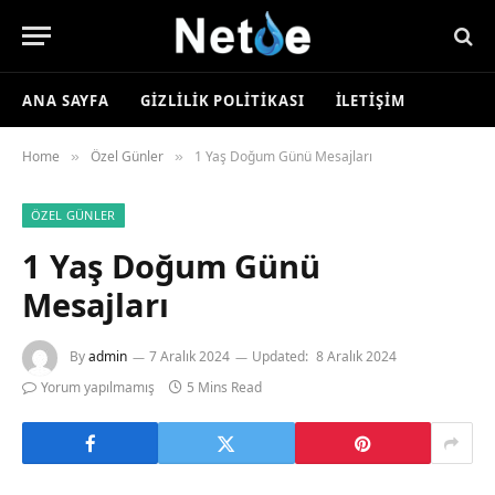
ANA SAYFA
GIZLILIK POLITIKASI
İLETIŞIM
Home
Özel Günler
1 Yaş Doğum Günü Mesajları
»
»
ÖZEL GÜNLER
1 Yaş Doğum Günü
Mesajları
By
admin
7 Aralık 2024
Updated:
8 Aralık 2024
Yorum yapılmamış
5 Mins Read