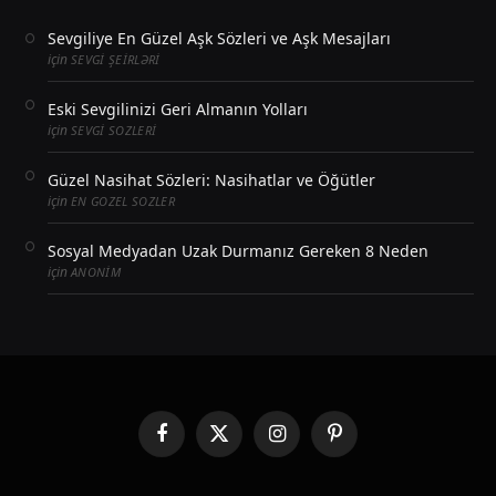
Sevgiliye En Güzel Aşk Sözleri ve Aşk Mesajları
için
SEVGI ŞEIRLƏRI
Eski Sevgilinizi Geri Almanın Yolları
için
SEVGI SOZLERI
Güzel Nasihat Sözleri: Nasihatlar ve Öğütler
için
EN GOZEL SOZLER
Sosyal Medyadan Uzak Durmanız Gereken 8 Neden
için
ANONIM
Facebook
X
Instagram
Pinterest
(Twitter)