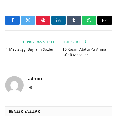
Facebook
Twitter
Pinterest
LinkedIn
Tumblr
WhatsApp
Email
PREVIOUS ARTICLE
NEXT ARTICLE
1 Mayıs İşçi Bayramı Sözleri
10 Kasım Atatürk’ü Anma
Günü Mesajları
admin
Website
BENZER YAZILAR