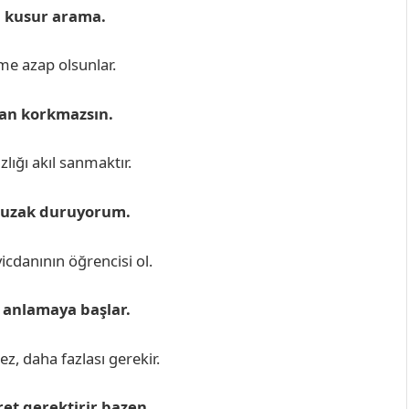
la kusur arama.
me azap olsunlar.
dan korkmazsın.
lığı akıl sanmaktır.
n uzak duruyorum.
cdanının öğrencisi ol.
 anlamaya başlar.
z, daha fazlası gerekir.
et gerektirir bazen.