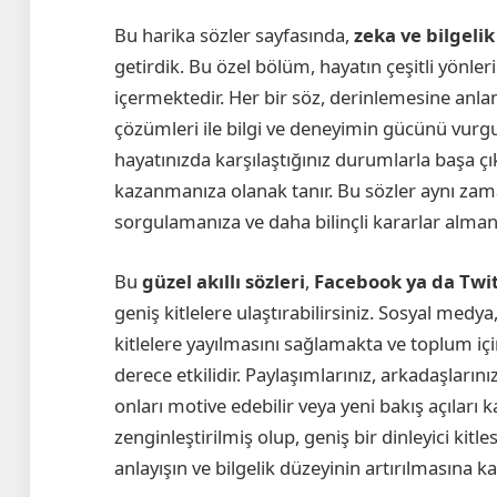
Bu harika sözler sayfasında,
zeka ve bilgelik
getirdik. Bu özel bölüm, hayatın çeşitli yönler
içermektedir. Her bir söz, derinlemesine anla
çözümleri ile bilgi ve deneyimin gücünü vurgul
hayatınızda karşılaştığınız durumlarla başa çı
kazanmanıza olanak tanır. Bu sözler aynı za
sorgulamanıza ve daha bilinçli kararlar almanı
Bu
güzel akıllı sözleri
,
Facebook ya da Twi
geniş kitlelere ulaştırabilirsiniz. Sosyal medy
kitlelere yayılmasını sağlamakta ve toplum için
derece etkilidir. Paylaşımlarınız, arkadaşlarınız
onları motive edebilir veya yeni bakış açıları k
zenginleştirilmiş olup, geniş bir dinleyici kit
anlayışın ve bilgelik düzeyinin artırılmasına ka