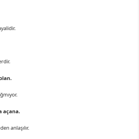
alidir.
rdir.
olan.
ığmıyor.
a açana.
en anlaşılır.