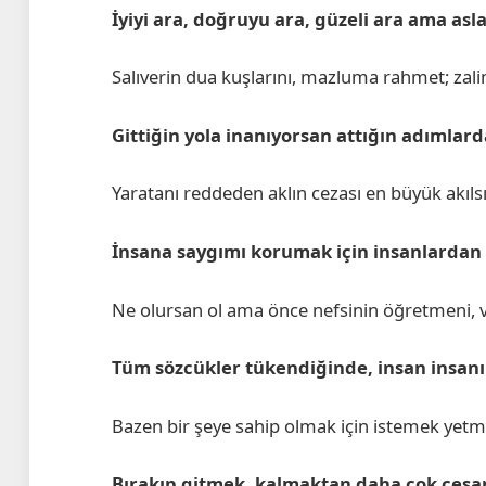
İyiyi ara, doğruyu ara, güzeli ara ama as
Salıverin dua kuşlarını, mazluma rahmet; zali
Gittiğin yola inanıyorsan attığın adımlar
Yaratanı reddeden aklın cezası en büyük akılsız
İnsana saygımı korumak için insanlarda
Ne olursan ol ama önce nefsinin öğretmeni, vi
Tüm sözcükler tükendiğinde, insan insanı
Bazen bir şeye sahip olmak için istemek yetme
Bırakıp gitmek, kalmaktan daha çok cesar