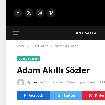
Facebook
X
Instagram
Vimeo
(Twitter)
ANA SAYFA
Home
Güzel Sözler
Adam Akıllı Sözler
»
»
GÜZEL SÖZLER
Adam Akıllı Sözler
By
admin
11 Aralık 2024
Yorum yapılmamış
4 
Facebook
Twitter
Pinter